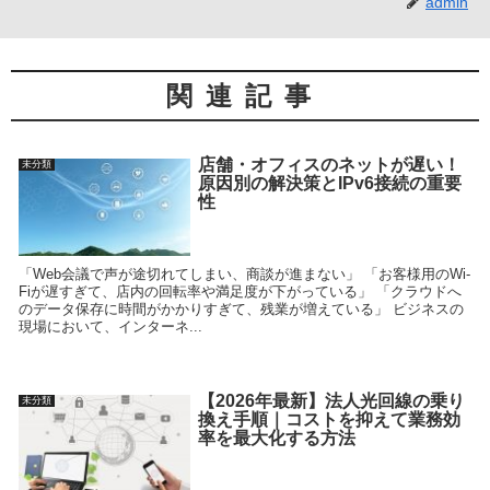
admin
関連記事
店舗・オフィスのネットが遅い！
未分類
原因別の解決策とIPv6接続の重要
性
「Web会議で声が途切れてしまい、商談が進まない」 「お客様用のWi-
Fiが遅すぎて、店内の回転率や満足度が下がっている」 「クラウドへ
のデータ保存に時間がかかりすぎて、残業が増えている」 ビジネスの
現場において、インターネ...
【2026年最新】法人光回線の乗り
未分類
換え手順｜コストを抑えて業務効
率を最大化する方法